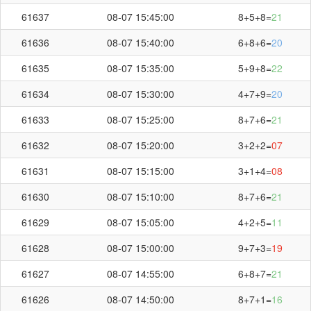
61637
08-07 15:45:00
8+5+8=
21
61636
08-07 15:40:00
6+8+6=
20
61635
08-07 15:35:00
5+9+8=
22
61634
08-07 15:30:00
4+7+9=
20
61633
08-07 15:25:00
8+7+6=
21
61632
08-07 15:20:00
3+2+2=
07
61631
08-07 15:15:00
3+1+4=
08
61630
08-07 15:10:00
8+7+6=
21
61629
08-07 15:05:00
4+2+5=
11
61628
08-07 15:00:00
9+7+3=
19
61627
08-07 14:55:00
6+8+7=
21
61626
08-07 14:50:00
8+7+1=
16