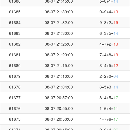
61686
08-07 21:45:00
5+8+1=
14
61685
08-07 21:39:00
0+9+4=
13
61684
08-07 21:32:00
9+8+2=
19
61683
08-07 21:30:00
6+3+5=
14
61682
08-07 21:25:00
4+7+2=
13
61681
08-07 21:20:00
7+4+8=
19
61680
08-07 21:15:00
3+4+5=
12
61679
08-07 21:10:00
2+2+0=
04
61678
08-07 21:04:00
6+5+3=
14
61677
08-07 20:57:00
8+4+5=
17
61676
08-07 20:55:00
1+6+4=
11
61675
08-07 20:50:00
4+7+6=
17
61674
08-07 20:45:00
2+0+4=
06