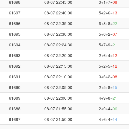
61698
08-07 22:45:00
0+1+7=
08
61697
08-07 22:40:00
5+2+6=
13
61696
08-07 22:35:00
6+8+8=
22
61695
08-07 22:30:00
5+0+2=
07
61694
08-07 22:24:30
5+7+9=
21
61693
08-07 22:20:00
2+6+4=
12
61692
08-07 22:15:00
5+2+5=
12
61691
08-07 22:10:00
0+6+2=
08
61690
08-07 22:05:00
2+5+8=
15
61689
08-07 22:00:00
4+9+8=
21
61688
08-07 21:55:00
2+0+4=
06
61687
08-07 21:50:00
4+6+4=
14