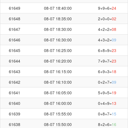
61649
08-07 18:40:00
9+9+6=
24
61648
08-07 18:35:00
2+0+0=
02
61647
08-07 18:30:00
4+2+2=
08
61646
08-07 16:30:00
4+3+2=
09
61645
08-07 16:25:00
6+8+9=
23
61644
08-07 16:20:00
7+9+7=
23
61643
08-07 16:15:00
6+9+3=
18
61642
08-07 16:10:00
0+2+7=
09
61641
08-07 16:05:00
5+9+5=
19
61640
08-07 16:00:00
0+4+9=
13
61639
08-07 15:55:00
0+8+7=
15
61638
08-07 15:50:00
8+2+6=
16