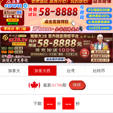
加拿大
加拿大西
台湾
比特币
咪牌
最新:
期
61706
--
--
下期:
分
秒