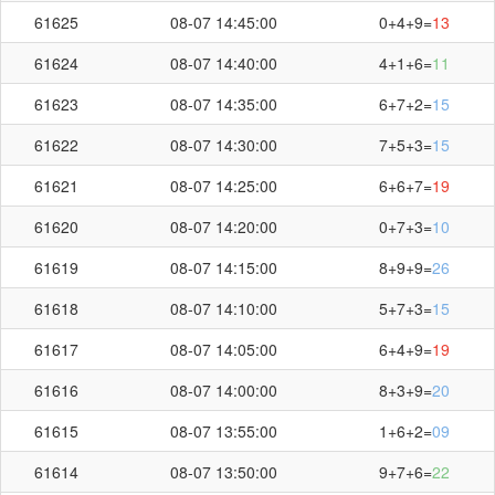
61625
08-07 14:45:00
0+4+9=
13
61624
08-07 14:40:00
4+1+6=
11
61623
08-07 14:35:00
6+7+2=
15
61622
08-07 14:30:00
7+5+3=
15
61621
08-07 14:25:00
6+6+7=
19
61620
08-07 14:20:00
0+7+3=
10
61619
08-07 14:15:00
8+9+9=
26
61618
08-07 14:10:00
5+7+3=
15
61617
08-07 14:05:00
6+4+9=
19
61616
08-07 14:00:00
8+3+9=
20
61615
08-07 13:55:00
1+6+2=
09
61614
08-07 13:50:00
9+7+6=
22